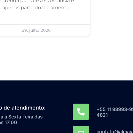
entenda por que a substância é
apenas parte do tratamento.
29, julho 2026
o de atendimento:
+55 11 98993-9
4821
 à Sexta-feira das
às 17:00
contato@almavi