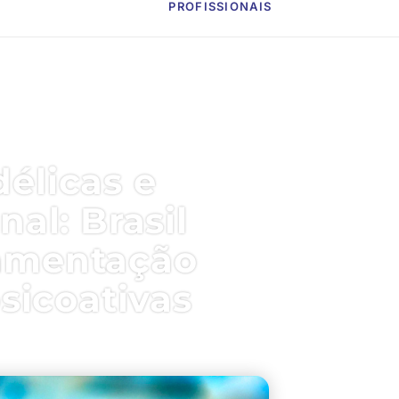
PROFISSIONAIS
délicas e
al: Brasil
lamentação
sicoativas