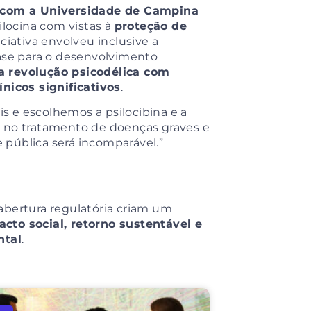
a com a Universidade de Campina
ilocina com vistas à
proteção de
niciativa envolveu inclusive a
ase para o desenvolvimento
 a revolução psicodélica com
ínicos significativos
.
 e escolhemos a psilocibina e a
a no tratamento de doenças graves e
e pública será incomparável.”
a abertura regulatória criam um
cto social, retorno sustentável e
ntal
.