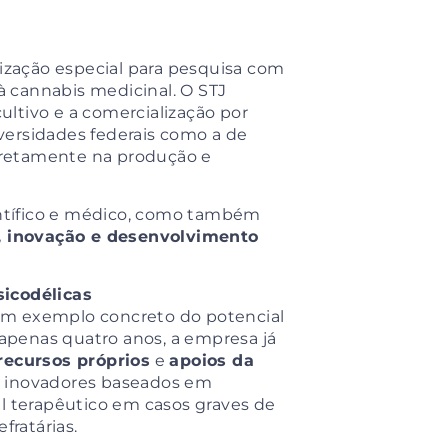
rização especial para pesquisa com
 à cannabis medicinal. O STJ
ltivo e a comercialização por
iversidades federais como a de
diretamente na produção e
ntífico e médico, como também
, inovação e desenvolvimento
sicodélicas
m exemplo concreto do potencial
 apenas quatro anos, a empresa já
recursos próprios
e
apoios da
s inovadores baseados em
al terapêutico em casos graves de
fratárias.