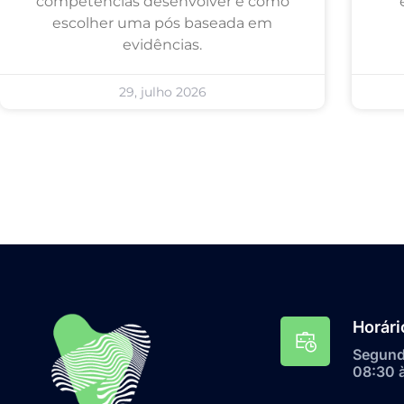
competências desenvolver e como
escolher uma pós baseada em
evidências.
29, julho 2026
Horári
Segunda
08:30 