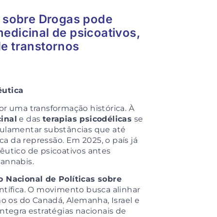
a sobre Drogas pode
edicinal de psicoativos,
de transtornos
êutica
or uma transformação histórica. À
inal
e das
terapias psicodélicas
se
gulamentar substâncias que até
 da repressão. Em 2025, o país já
utico de psicoativos antes
cannabis.
o Nacional de Políticas sobre
ientífica. O movimento busca alinhar
mo os do Canadá, Alemanha, Israel e
ntegra estratégias nacionais de