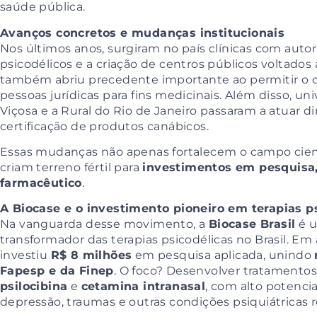
saúde pública.
Avanços concretos e mudanças institucionais
Nos últimos anos, surgiram no país clínicas com auto
psicodélicos e a criação de centros públicos voltados
também abriu precedente importante ao permitir o cu
pessoas jurídicas para fins medicinais. Além disso, un
Viçosa e a Rural do Rio de Janeiro passaram a atuar 
certificação de produtos canábicos.
Essas mudanças não apenas fortalecem o campo cie
criam terreno fértil para
investimentos em pesquisa
farmacêutico
.
A Biocase e o investimento pioneiro em terapias p
Na vanguarda desse movimento, a
Biocase Brasil
é u
transformador das terapias psicodélicas no Brasil. Em
investiu
R$ 8 milhões
em pesquisa aplicada, unindo
Fapesp e da Finep
. O foco? Desenvolver tratamento
psilocibina
e
cetamina intranasal
, com alto potenci
depressão, traumas e outras condições psiquiátricas re