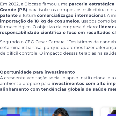
Em 2022, a Biocase firmou uma
parceria estratégic
Grande (PB)
para isolar os compostos psilocibina e ps
patente
e futura
comercialização internacional
. A i
importação de 18 kg de cogumelos
, usados como b
farmacológico. O objetivo da empresa é claro:
liderar
responsabilidade científica e foco em resultados cl
Segundo o CEO Cesar Camara: “Desistimos da cannabis
cetamina intranasal porque queremos fazer diferenç
de difícil controle. O impacto dessas terapias na saúd
Oportunidade para investimento
A crescente aceitação social, o apoio institucional e 
ambiente propício para
investimentos com alto impa
alinhamento com tendências globais de saúde me