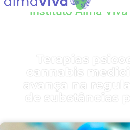
Instituto Alma Viva
Terapias psico
cannabis medicin
avança na regu
de substâncias p
13, agosto 2025