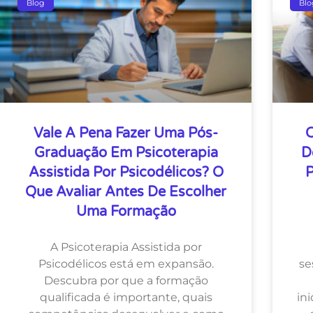
Blog
Blo
Vale A Pena Fazer Uma Pós-
C
Graduação Em Psicoterapia
D
Assistida Por Psicodélicos? O
P
Que Avaliar Antes De Escolher
Uma Formação
A Psicoterapia Assistida por
Psicodélicos está em expansão.
se
Descubra por que a formação
qualificada é importante, quais
ini