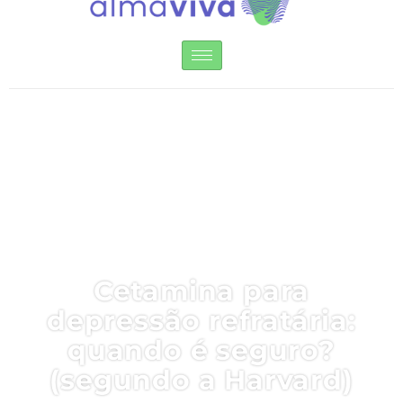
Instituto Alma Viva
Cetamina para
depressão refratária:
quando é seguro?
(segundo a Harvard)