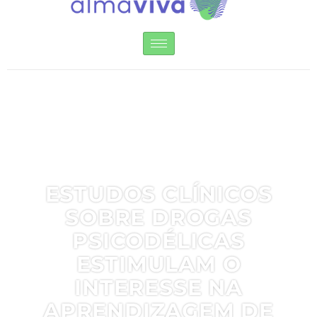
Instituto Alma Viva
ESTUDOS CLÍNICOS
SOBRE DROGAS
PSICODÉLICAS
ESTIMULAM O
INTERESSE NA
APRENDIZAGEM DE