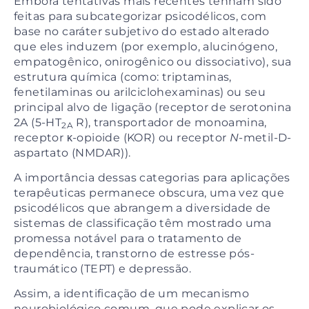
Embora tentativas mais recentes tenham sido
feitas para subcategorizar psicodélicos, com
base no caráter subjetivo do estado alterado
que eles induzem (por exemplo, alucinógeno,
empatogênico, onirogênico ou dissociativo), sua
estrutura química (como: triptaminas,
fenetilaminas ou arilciclohexaminas) ou seu
principal alvo de ligação (receptor de serotonina
2A (5-HT
R), transportador de monoamina,
2A
receptor κ-opioide (KOR) ou receptor
N
-metil-D-
aspartato (NMDAR)).
A importância dessas categorias para aplicações
terapêuticas permanece obscura, uma vez que
psicodélicos que abrangem a diversidade de
sistemas de classificação têm mostrado uma
promessa notável para o tratamento de
dependência, transtorno de estresse pós-
traumático (TEPT) e depressão.
Assim, a identificação de um mecanismo
neurobiológico comum, que pode explicar os