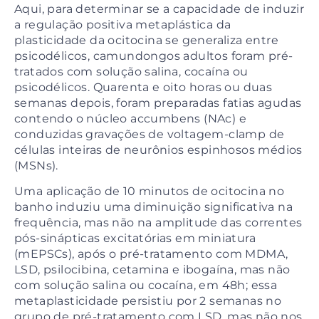
Aqui, para determinar se a capacidade de induzir
a regulação positiva metaplástica da
plasticidade da ocitocina se generaliza entre
psicodélicos, camundongos adultos foram pré-
tratados com solução salina, cocaína ou
psicodélicos. Quarenta e oito horas ou duas
semanas depois, foram preparadas fatias agudas
contendo o núcleo accumbens (NAc) e
conduzidas gravações de voltagem-clamp de
células inteiras de neurônios espinhosos médios
(MSNs).
Uma aplicação de 10 minutos de ocitocina no
banho induziu uma diminuição significativa na
frequência, mas não na amplitude das correntes
pós-sinápticas excitatórias em miniatura
(mEPSCs), após o pré-tratamento com MDMA,
LSD, psilocibina, cetamina e ibogaína, mas não
com solução salina ou cocaína, em 48h; essa
metaplasticidade persistiu por 2 semanas no
grupo de pré-tratamento com LSD, mas não nos