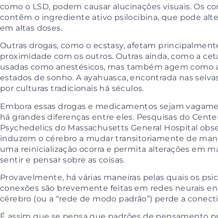
como o LSD, podem causar alucinações visuais. Os c
contêm o ingrediente ativo psilocibina, que pode alt
em altas doses.
Outras drogas, como o ecstasy, afetam principalment
proximidade com os outros. Outras ainda, como a cet
usadas como anestésicos, mas também agem como a
estados de sonho. A ayahuasca, encontrada nas selva
por culturas tradicionais há séculos.
Embora essas drogas e medicamentos sejam vagament
há grandes diferenças entre eles. Pesquisas do
Center
Psychedelics
do Massachusetts General Hospital obse
induzem o cérebro a mudar transitoriamente de man
uma reinicialização ocorra e permita alterações em m
sentir e pensar sobre as coisas.
Provavelmente, há várias maneiras pelas quais os psi
conexões são brevemente feitas em redes neurais e
cérebro (ou a “rede de modo padrão”) perde a conecti
É assim que se pensa que padrões de pensamento p