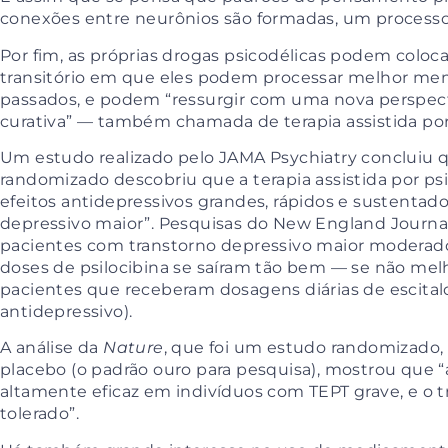
conexões entre neurônios são formadas, um process
Por fim, as próprias drogas psicodélicas podem colo
transitório em que eles podem processar melhor me
passados, e podem “ressurgir com uma nova perspecti
curativa” — também chamada de terapia assistida por
Um estudo
realizado pelo
JAMA Psychiatry
concluiu q
randomizado descobriu que a terapia assistida por psi
efeitos antidepressivos grandes, rápidos e sustenta
depressivo maior”.
Pesquisas do
New England Journal
pacientes com transtorno depressivo maior moderad
doses de psilocibina se saíram tão bem — se não me
pacientes que receberam dosagens diárias de esci
antidepressivo).
A análise da
Natu
re
, que foi um estudo randomizado,
placebo (o padrão ouro para pesquisa), mostrou que “
altamente eficaz em indivíduos com TEPT grave, e o
tolerado”.