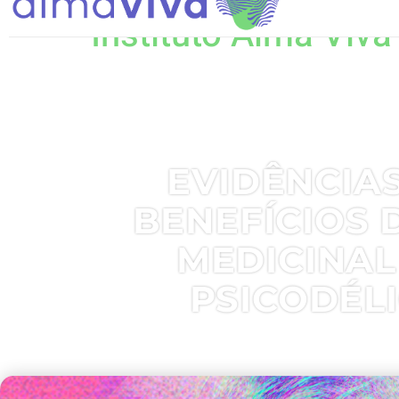
Instituto Alma Viva
EVIDÊNCIA
BENEFÍCIOS 
MEDICINAL
PSICODÉL
6, janeiro 2025