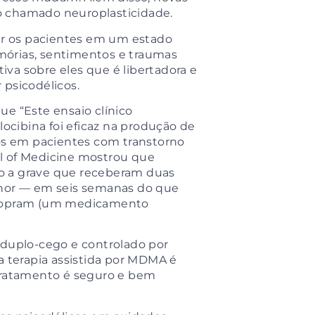
o chamado neuroplasticidade.
car os pacientes em um estado
mórias, sentimentos e traumas
va sobre eles que é libertadora e
 psicodélicos.
ue “Este ensaio clínico
locibina foi eficaz na produção de
dos em pacientes com transtorno
 of Medicine
mostrou que
o a grave que receberam duas
lhor — em seis semanas do que
talopram (um medicamento
 duplo-cego e controlado por
a terapia assistida por MDMA é
 tratamento é seguro e bem