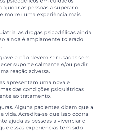
s psicodélicos em cuidados
 ajudar as pessoas a superar o
de morrer uma experiência mais
atria, as drogas psicodélicas ainda
uso ainda é amplamente tolerado
s.
grave e não devem ser usadas sem
necer suporte calmante e/ou pedir
uma reação adversa.
 elas apresentam uma nova e
umas das condições psiquiátricas
stente ao tratamento.
guras. Alguns pacientes dizem que a
vida. Acredita-se que isso ocorra
e ajuda as pessoas a vivenciar o
 que essas experiências têm sido