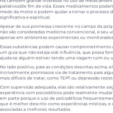
Há também grande interesse no uso de
medicamento
paliativos/de fim de vida. Esses medicamentos podem
medo da morte e po
dem ajudar a tornar o processo 
significativa e espiritual.
Apesar de sua promessa crescente no campo da psiqui
não são consideradas medicina convencional, e seu 
apenas em ambientes experimentais ou monitorado
Essas substâncias podem causar comprometimento 
um guia que não esteja sob influência, que possa for
ajuda se alguém estiver tendo uma viagem ruim ou 
No lado positivo, para as condições descritas acima,
incrivelmente promissora via de tratamento para alg
mais difíceis de tratar, como TEPT ou depressão resi
Com supervisão adequada, elas são relativamente se
experiência com psicodélicos pode realmente mudar a 
em parte porque o uso de psicodélicos frequentement
que é melhor descrito como experiências místicas, e
associadas a melhores resultados.