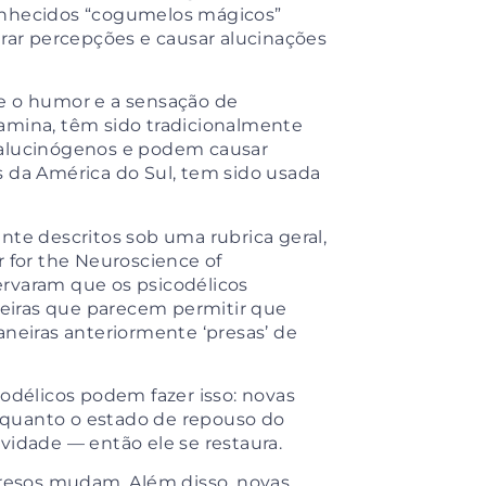
onhecidos “cogumelos mágicos”
erar percepções e causar alucinações
e o humor e a sensação de
amina, têm sido tradicionalmente
lucinógenos e podem causar
s da América do Sul, tem sido usada
e descritos sob uma rubrica geral,
 for the Neuroscience of
rvaram que os psicodélicos
eiras que parecem permitir que
aneiras anteriormente ‘presas’ de
codélicos podem fazer isso: novas
nquanto o estado de repouso do
vidade — então ele se restaura.
resos mudam. Além disso, novas