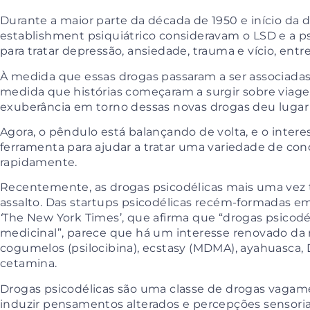
Durante a maior parte da década de 1950 e início da 
establishment psiquiátrico consideravam o LSD e a p
para tratar depressão, ansiedade, trauma e vício, ent
À medida que essas drogas passaram a ser associadas 
medida que histórias começaram a surgir sobre viagens
exuberância em torno dessas novas drogas deu lugar 
Agora, o pêndulo está balançando de volta, e o inte
ferramenta para ajudar a tratar uma variedade de con
rapidamente.
Recentemen
te, as drogas psicodélicas mais uma vez
assalto. Das startups psicodélicas recém-formadas e
‘
The New York Times’,
que afirma que “drogas psicodé
medicinal”, parece que há um interesse renovado da 
cogumelos (psilocibina), ecstasy (MDMA), ayahuasca, 
cetamina.
Drogas psicodélicas são uma classe de drogas vaga
induzir pensamentos alterados e percepções sensoriai