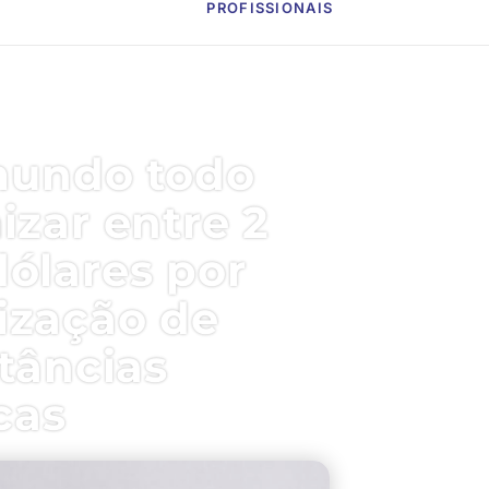
PROFISSIONAIS
mundo todo
zar entre 2
dólares por
ização de
tâncias
cas