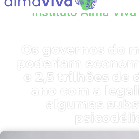
Instituto Alma Viva
Os governos do 
poderiam economi
e 2,5 trilhões de 
ano com a legal
algumas subs
psicodéli
10, março 2023