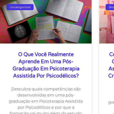
Uncategorized
Blo
O Que Você Realmente
C
Aprende Em Uma Pós-
Graduação Em Psicoterapia
As
Assistida Por Psicodélicos?
Cr
Descubra quais competências são
desenvolvidas em uma pós-
graduação em Psicoterapia Assistida
gr
por Psicodélicos e por que a
formação vai muito além do estudo