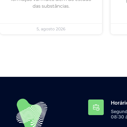
das substâncias.
5, agosto 2026
Horári
Segunda
08:30 