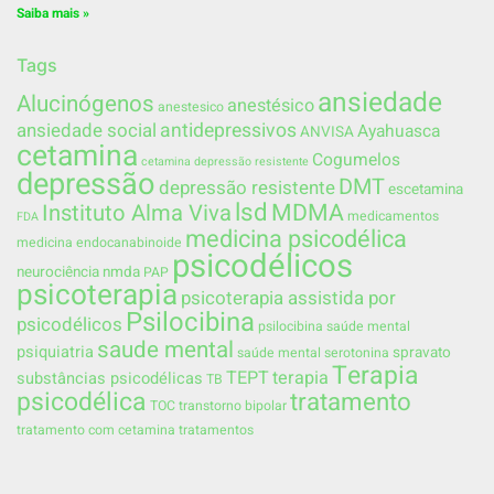
Saiba mais »
Tags
ansiedade
Alucinógenos
anestésico
anestesico
ansiedade social
antidepressivos
Ayahuasca
ANVISA
cetamina
Cogumelos
cetamina depressão resistente
depressão
DMT
depressão resistente
escetamina
lsd
MDMA
Instituto Alma Viva
medicamentos
FDA
medicina psicodélica
medicina endocanabinoide
psicodélicos
neurociência
nmda
PAP
psicoterapia
psicoterapia assistida por
Psilocibina
psicodélicos
psilocibina saúde mental
saude mental
psiquiatria
spravato
saúde mental
serotonina
Terapia
TEPT
terapia
substâncias psicodélicas
TB
psicodélica
tratamento
TOC
transtorno bipolar
tratamento com cetamina
tratamentos