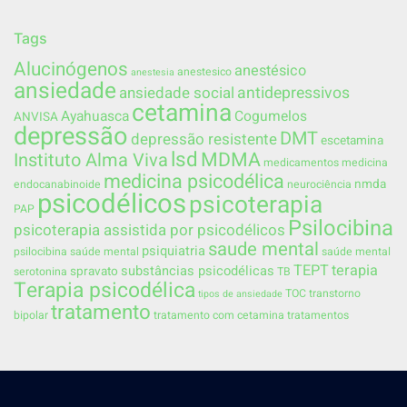
Tags
Alucinógenos
anestésico
anestesico
anestesia
ansiedade
ansiedade social
antidepressivos
cetamina
Ayahuasca
Cogumelos
ANVISA
depressão
DMT
depressão resistente
escetamina
lsd
MDMA
Instituto Alma Viva
medicamentos
medicina
medicina psicodélica
nmda
endocanabinoide
neurociência
psicodélicos
psicoterapia
PAP
Psilocibina
psicoterapia assistida por psicodélicos
saude mental
psiquiatria
psilocibina saúde mental
saúde mental
TEPT
terapia
substâncias psicodélicas
spravato
serotonina
TB
Terapia psicodélica
TOC
transtorno
tipos de ansiedade
tratamento
bipolar
tratamento com cetamina
tratamentos