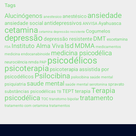
Tags
ansiedade
Alucinógenos
anestésico
anestesico
ansiedade social
antidepressivos
Ayahuasca
ANVISA
cetamina
Cogumelos
cetamina depressão resistente
depressão
DMT
depressão resistente
escetamina
lsd
MDMA
Instituto Alma Viva
medicamentos
FDA
medicina psicodélica
medicina endocanabinoide
psicodélicos
neurociência
nmda
PAP
psicoterapia
psicoterapia assistida por
Psilocibina
psicodélicos
psilocibina saúde mental
saude mental
psiquiatria
spravato
saúde mental
serotonina
Terapia
TEPT
terapia
substâncias psicodélicas
TB
psicodélica
tratamento
TOC
transtorno bipolar
tratamento com cetamina
tratamentos