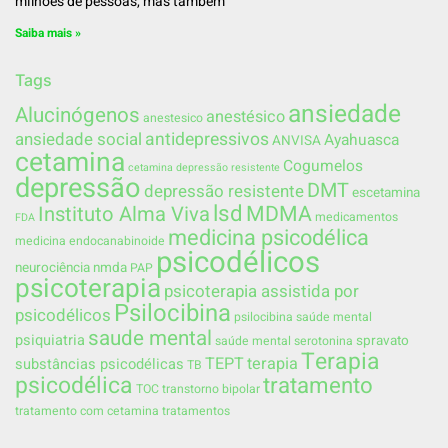
milhões de pessoas, mas também
Saiba mais »
Tags
ansiedade
Alucinógenos
anestésico
anestesico
ansiedade social
antidepressivos
Ayahuasca
ANVISA
cetamina
Cogumelos
cetamina depressão resistente
depressão
DMT
depressão resistente
escetamina
lsd
MDMA
Instituto Alma Viva
medicamentos
FDA
medicina psicodélica
medicina endocanabinoide
psicodélicos
neurociência
nmda
PAP
psicoterapia
psicoterapia assistida por
Psilocibina
psicodélicos
psilocibina saúde mental
saude mental
psiquiatria
spravato
saúde mental
serotonina
Terapia
TEPT
terapia
substâncias psicodélicas
TB
psicodélica
tratamento
TOC
transtorno bipolar
tratamento com cetamina
tratamentos