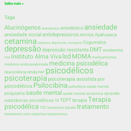
Saiba mais »
Tags
ansiedade
Alucinógenos
anestésico
anestesico
ansiedade social
antidepressivos
Ayahuasca
ANVISA
cetamina
Cogumelos
cetamina depressão resistente
depressão
DMT
depressão resistente
escetamina
lsd
MDMA
Instituto Alma Viva
medicamentos
FDA
medicina psicodélica
medicina endocanabinoide
psicodélicos
neurociência
nmda
PAP
psicoterapia
psicoterapia assistida por
Psilocibina
psicodélicos
psilocibina saúde mental
saude mental
psiquiatria
spravato
saúde mental
serotonina
Terapia
TEPT
terapia
substâncias psicodélicas
TB
psicodélica
tratamento
TOC
transtorno bipolar
tratamento com cetamina
tratamentos