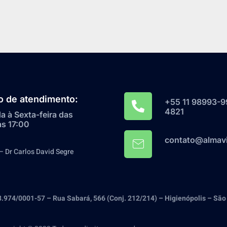
o de atendimento:
+55 11 98993-9
4821
 à Sexta-feira das
às 17:00
contato@almavi
– Dr Carlos David Segre
33.974/0001-57 – Rua Sabará, 566 (Conj. 212/214) – Higienópolis – São