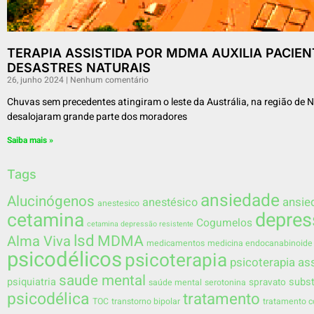
TERAPIA ASSISTIDA POR MDMA AUXILIA PACIE
DESASTRES NATURAIS
26, junho 2024
Nenhum comentário
Chuvas sem precedentes atingiram o leste da Austrália, na região de
desalojaram grande parte dos moradores
Saiba mais »
Tags
ansiedade
Alucinógenos
ansie
anestésico
anestesico
depres
cetamina
Cogumelos
cetamina depressão resistente
lsd
MDMA
Alma Viva
medicamentos
medicina endocanabinoide
psicodélicos
psicoterapia
psicoterapia as
saude mental
psiquiatria
subst
spravato
saúde mental
serotonina
psicodélica
tratamento
TOC
transtorno bipolar
tratamento 