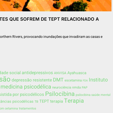
NTES QUE SOFREM DE TEPT RELACIONADO A
 Northern Rivers, provocando inundações que invadiram as casas e
dade social
antidepressivos
Ayahuasca
ANVISA
são
DMT
Instituto
depressão resistente
escetamina
FDA
medicina psicodélica
neurociência
nmda
PAP
Psilocibina
sistida por psicodélicos
psilocibina saúde mental
Terapia
TEPT
terapia
âncias psicodélicas
TB
com cetamina
tratamentos