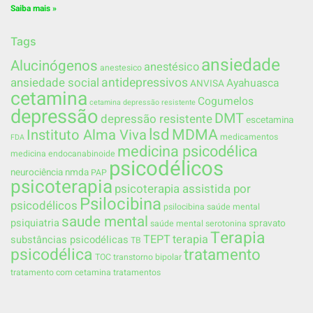
Saiba mais »
Tags
ansiedade
Alucinógenos
anestésico
anestesico
ansiedade social
antidepressivos
Ayahuasca
ANVISA
cetamina
Cogumelos
cetamina depressão resistente
depressão
DMT
depressão resistente
escetamina
lsd
MDMA
Instituto Alma Viva
medicamentos
FDA
medicina psicodélica
medicina endocanabinoide
psicodélicos
neurociência
nmda
PAP
psicoterapia
psicoterapia assistida por
Psilocibina
psicodélicos
psilocibina saúde mental
saude mental
psiquiatria
spravato
saúde mental
serotonina
Terapia
TEPT
terapia
substâncias psicodélicas
TB
psicodélica
tratamento
TOC
transtorno bipolar
tratamento com cetamina
tratamentos