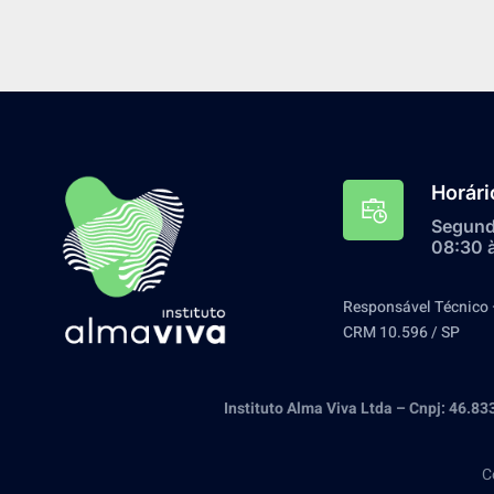
Horári
Segunda
08:30 
Responsável Técnico 
CRM 10.596 / SP
Instituto Alma Viva Ltda – Cnpj: 46.8
C