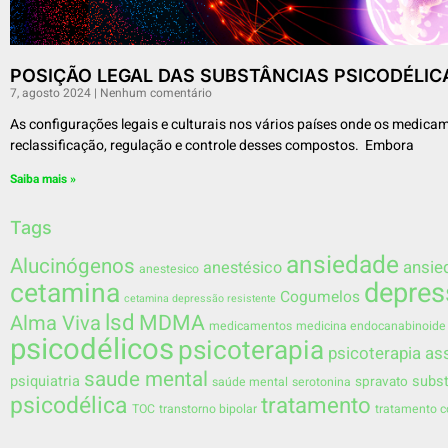
POSIÇÃO LEGAL DAS SUBSTÂNCIAS PSICODÉLI
7, agosto 2024
Nenhum comentário
As configurações legais e culturais nos vários países onde os medic
reclassificação, regulação e controle desses compostos. Embora
Saiba mais »
Tags
ansiedade
Alucinógenos
ansie
anestésico
anestesico
depres
cetamina
Cogumelos
cetamina depressão resistente
lsd
MDMA
Alma Viva
medicamentos
medicina endocanabinoide
psicodélicos
psicoterapia
psicoterapia as
saude mental
psiquiatria
subst
spravato
saúde mental
serotonina
psicodélica
tratamento
TOC
transtorno bipolar
tratamento 