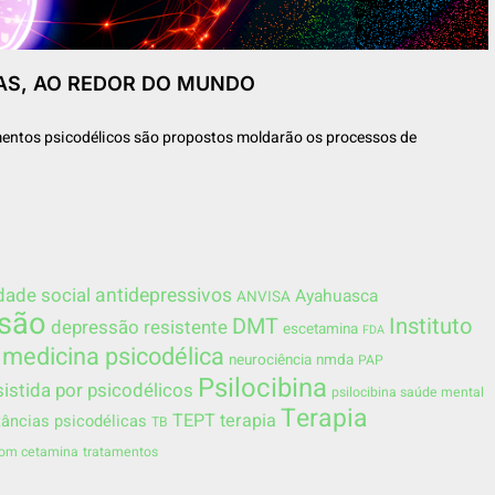
CAS, AO REDOR DO MUNDO
amentos psicodélicos são propostos moldarão os processos de
dade social
antidepressivos
Ayahuasca
ANVISA
são
DMT
Instituto
depressão resistente
escetamina
FDA
medicina psicodélica
neurociência
nmda
PAP
Psilocibina
sistida por psicodélicos
psilocibina saúde mental
Terapia
TEPT
terapia
âncias psicodélicas
TB
com cetamina
tratamentos