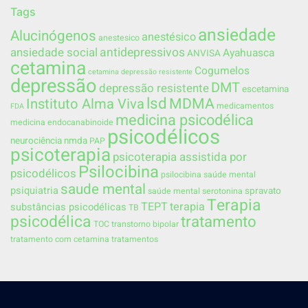
Tags
ansiedade
Alucinógenos
anestésico
anestesico
ansiedade social
antidepressivos
Ayahuasca
ANVISA
cetamina
Cogumelos
cetamina depressão resistente
depressão
DMT
depressão resistente
escetamina
lsd
MDMA
Instituto Alma Viva
medicamentos
FDA
medicina psicodélica
medicina endocanabinoide
psicodélicos
neurociência
nmda
PAP
psicoterapia
psicoterapia assistida por
Psilocibina
psicodélicos
psilocibina saúde mental
saude mental
psiquiatria
spravato
saúde mental
serotonina
Terapia
TEPT
terapia
substâncias psicodélicas
TB
psicodélica
tratamento
TOC
transtorno bipolar
tratamento com cetamina
tratamentos