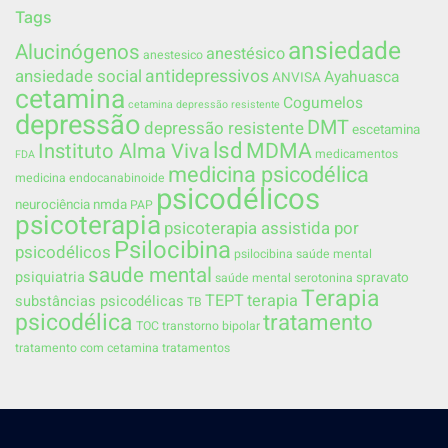
Tags
ansiedade
Alucinógenos
anestésico
anestesico
ansiedade social
antidepressivos
Ayahuasca
ANVISA
cetamina
Cogumelos
cetamina depressão resistente
depressão
DMT
depressão resistente
escetamina
lsd
MDMA
Instituto Alma Viva
medicamentos
FDA
medicina psicodélica
medicina endocanabinoide
psicodélicos
neurociência
nmda
PAP
psicoterapia
psicoterapia assistida por
Psilocibina
psicodélicos
psilocibina saúde mental
saude mental
psiquiatria
spravato
saúde mental
serotonina
Terapia
TEPT
terapia
substâncias psicodélicas
TB
psicodélica
tratamento
TOC
transtorno bipolar
tratamento com cetamina
tratamentos