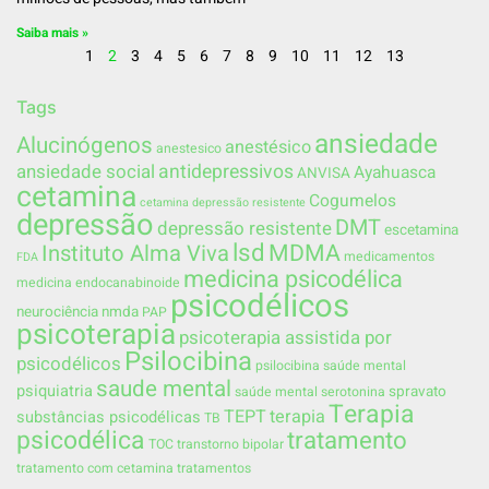
Saiba mais »
1
2
3
4
5
6
7
8
9
10
11
12
13
Tags
ansiedade
Alucinógenos
anestésico
anestesico
ansiedade social
antidepressivos
Ayahuasca
ANVISA
cetamina
Cogumelos
cetamina depressão resistente
depressão
DMT
depressão resistente
escetamina
lsd
MDMA
Instituto Alma Viva
medicamentos
FDA
medicina psicodélica
medicina endocanabinoide
psicodélicos
neurociência
nmda
PAP
psicoterapia
psicoterapia assistida por
Psilocibina
psicodélicos
psilocibina saúde mental
saude mental
psiquiatria
spravato
saúde mental
serotonina
Terapia
TEPT
terapia
substâncias psicodélicas
TB
psicodélica
tratamento
TOC
transtorno bipolar
tratamento com cetamina
tratamentos