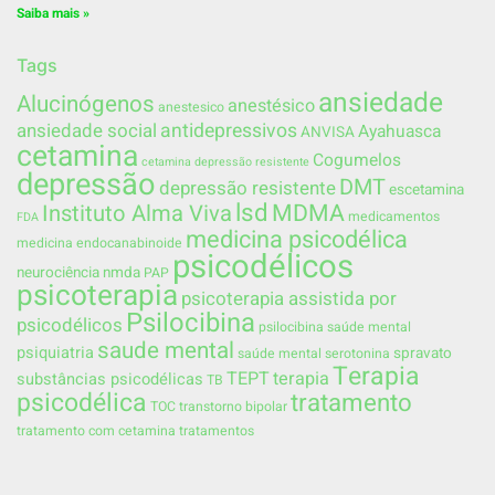
Saiba mais »
Tags
ansiedade
Alucinógenos
anestésico
anestesico
ansiedade social
antidepressivos
Ayahuasca
ANVISA
cetamina
Cogumelos
cetamina depressão resistente
depressão
DMT
depressão resistente
escetamina
lsd
MDMA
Instituto Alma Viva
medicamentos
FDA
medicina psicodélica
medicina endocanabinoide
psicodélicos
neurociência
nmda
PAP
psicoterapia
psicoterapia assistida por
Psilocibina
psicodélicos
psilocibina saúde mental
saude mental
psiquiatria
spravato
saúde mental
serotonina
Terapia
TEPT
terapia
substâncias psicodélicas
TB
psicodélica
tratamento
TOC
transtorno bipolar
tratamento com cetamina
tratamentos