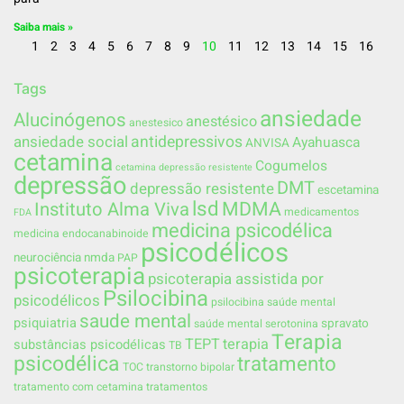
Saiba mais »
1
2
3
4
5
6
7
8
9
10
11
12
13
14
15
16
Tags
ansiedade
Alucinógenos
anestésico
anestesico
ansiedade social
antidepressivos
Ayahuasca
ANVISA
cetamina
Cogumelos
cetamina depressão resistente
depressão
DMT
depressão resistente
escetamina
lsd
MDMA
Instituto Alma Viva
medicamentos
FDA
medicina psicodélica
medicina endocanabinoide
psicodélicos
neurociência
nmda
PAP
psicoterapia
psicoterapia assistida por
Psilocibina
psicodélicos
psilocibina saúde mental
saude mental
psiquiatria
spravato
saúde mental
serotonina
Terapia
TEPT
terapia
substâncias psicodélicas
TB
psicodélica
tratamento
TOC
transtorno bipolar
tratamento com cetamina
tratamentos